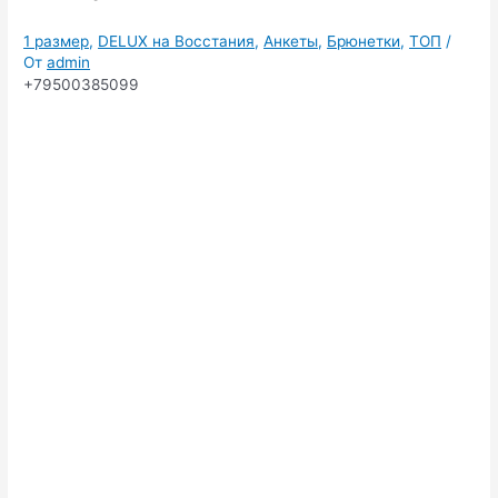
1 размер
,
DELUX на Восстания
,
Анкеты
,
Брюнетки
,
ТОП
/
От
admin
+79500385099