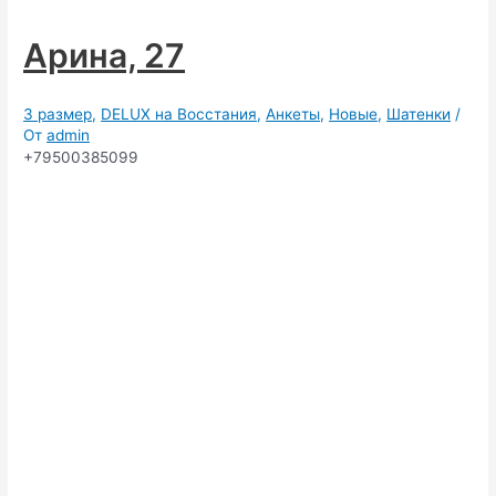
Арина, 27
3 размер
,
DELUX на Восстания
,
Анкеты
,
Новые
,
Шатенки
/
От
admin
+79500385099