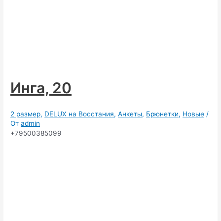
Инга, 20
2 размер
,
DELUX на Восстания
,
Анкеты
,
Брюнетки
,
Новые
/
От
admin
+79500385099