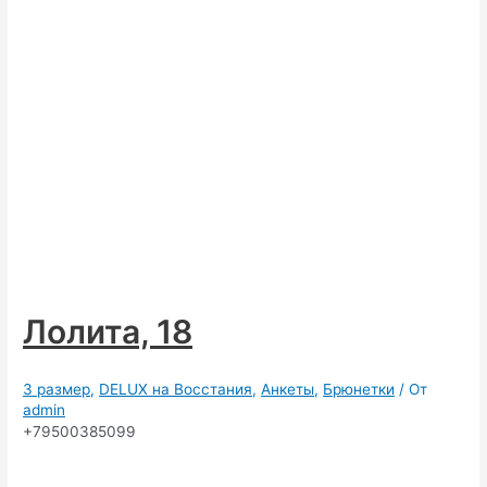
Лолита, 18
3 размер
,
DELUX на Восстания
,
Анкеты
,
Брюнетки
/ От
admin
+79500385099