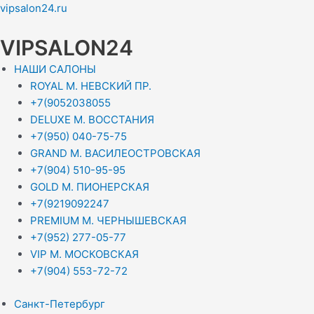
Перейти
Меню
Меню
Меню
Меню
vipsalon24.ru
к
содержимому
VIPSALON24
НАШИ САЛОНЫ
ROYAL М. НЕВСКИЙ ПР.
+7(9052038055
DELUXE М. ВОССТАНИЯ
+7(950) 040-75-75
GRAND М. ВАСИЛЕОСТРОВСКАЯ
+7(904) 510-95-95
GOLD М. ПИОНЕРСКАЯ
+7(9219092247
PREMIUM М. ЧЕРНЫШЕВСКАЯ
+7(952) 277-05-77
VIP М. МОСКОВСКАЯ
+7(904) 553-72-72
Санкт-Петербург