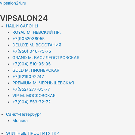
Перейти
Меню
Меню
Меню
Меню
Навигация
vipsalon24.ru
к
по
содержимому
записям
VIPSALON24
НАШИ САЛОНЫ
ROYAL М. НЕВСКИЙ ПР.
+7(9052038055
DELUXE М. ВОССТАНИЯ
+7(950) 040-75-75
GRAND М. ВАСИЛЕОСТРОВСКАЯ
+7(904) 510-95-95
GOLD М. ПИОНЕРСКАЯ
+7(9219092247
PREMIUM М. ЧЕРНЫШЕВСКАЯ
+7(952) 277-05-77
VIP М. МОСКОВСКАЯ
+7(904) 553-72-72
Санкт-Петербург
Москва
ЭЛИТНЫЕ ПРОСТИТУТКИ